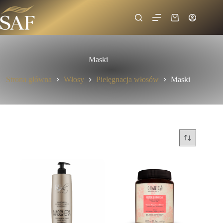
Maski
Strona główna
Włosy
Pielęgnacja włosów
Maski