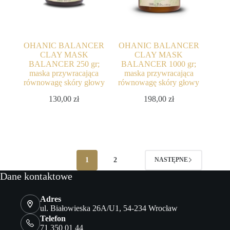
OHANIC BALANCER
OHANIC BALANCER
CLAY MASK
CLAY MASK
BALANCER 250 gr;
BALANCER 1000 gr;
maska przywracająca
maska przywracająca
równowagę skóry głowy
równowagę skóry głowy
130,00
zł
198,00
zł
1
2
NASTĘPNE
Dane kontaktowe
Adres
ul. Białowieska 26A/U1, 54-234 Wrocław
Telefon
71 350 01 44