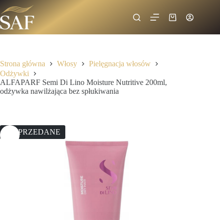
Strona główna
Włosy
Pielęgnacja włosów
Odżywki
ALFAPARF Semi Di Lino Moisture Nutritive 200ml,
odżywka nawilżająca bez spłukiwania
WYPRZEDANE