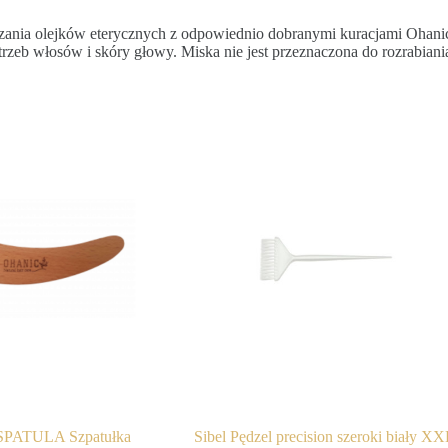
nia olejków eterycznych z odpowiednio dobranymi kuracjami Ohanic. 
eb włosów i skóry głowy. Miska nie jest przeznaczona do rozrabiania 
PATULA Szpatułka
Sibel Pędzel precision szeroki biały X