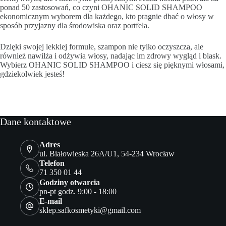
ponad 50 zastosowań, co czyni OHANIC SOLID SHAMPOO
ekonomicznym wyborem dla każdego, kto pragnie dbać o włosy w
sposób przyjazny dla środowiska oraz portfela.
Dzięki swojej lekkiej formule, szampon nie tylko oczyszcza, ale
również nawilża i odżywia włosy, nadając im zdrowy wygląd i blask.
Wybierz OHANIC SOLID SHAMPOO i ciesz się pięknymi włosami,
gdziekolwiek jesteś!
Dane kontaktowe
Adres
ul. Białowieska 26A/U1, 54-234 Wrocław
Telefon
71 350 01 44
Godziny otwarcia
pn-pt godz. 9:00 - 18:00
E-mail
sklep.safkosmetyki@gmail.com